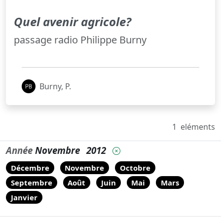
Quel avenir agricole?
passage radio Philippe Burny
Burny, P.
1
eléments
Année
Novembre
2012
Décembre
Novembre
Octobre
Septembre
Août
Juin
Mai
Mars
Janvier