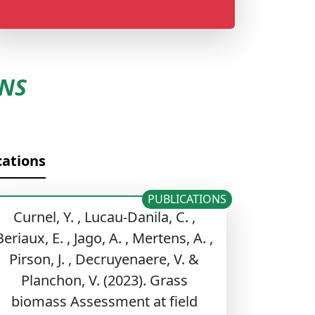
ENS
cations
PUBLICATIONS
Curnel, Y. , Lucau-Danila, C. ,
Beriaux, E. , Jago, A. , Mertens, A. ,
Pirson, J. , Decruyenaere, V. &
Planchon, V. (2023). Grass
biomass Assessment at field