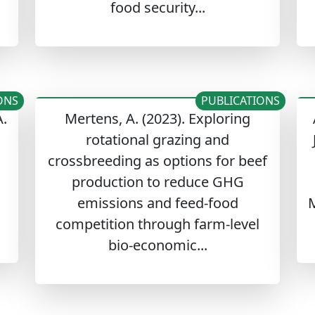
food security...
ONS
PUBLICATIONS
A.
Mertens, A. (2023). Exploring
rotational grazing and
crossbreeding as options for beef
production to reduce GHG
emissions and feed-food
M
competition through farm-level
bio-economic...