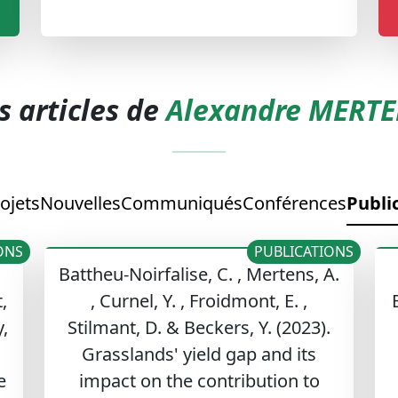
s articles de
Alexandre MERT
ojets
Nouvelles
Communiqués
Conférences
Publi
ONS
PUBLICATIONS
Battheu-Noirfalise, C. , Mertens, A.
,
, Curnel, Y. , Froidmont, E. ,
y,
Stilmant, D. & Beckers, Y. (2023).
Grasslands' yield gap and its
e
impact on the contribution to