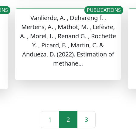
ONS
PUBLICATIONS
Vanlierde, A. , Dehareng f, ,
&
Mertens, A. , Mathot, M. , Lefèvre,
A. , Morel, I. , Renand G. , Rochette
Y. , Picard, F. , Martin, C. &
Andueza, D. (2022). Estimation of
methane...
1
2
3