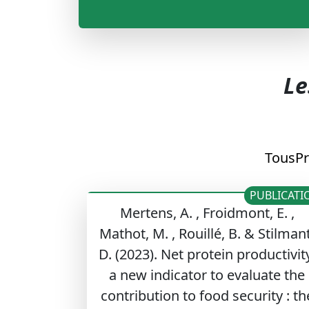
Le
Tous
Pr
PUBLICATI
Mertens, A. , Froidmont, E. ,
Mathot, M. , Rouillé, B. & Stilmant
D. (2023). Net protein productivit
a new indicator to evaluate the
contribution to food security : th