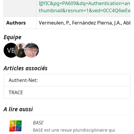
IJJYIC&pg=PA609&dq=Authentication+and
thumbnail&resnum=1&ved=0CC4Q6wEw
Authors
Vermeulen, P., Fernández Pierna, J.A., Abba
Equipe
Articles associés
Authent-Net:
TRACE
A lire aussi
BASE
BASE est une revue pluridisciplinaire qui