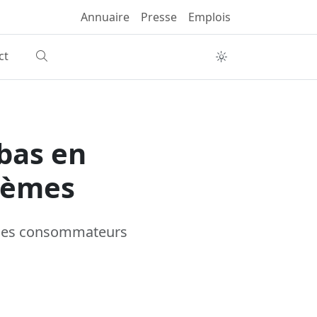
Annuaire
Presse
Emplois
ct
 bas en
stèmes
r les consommateurs