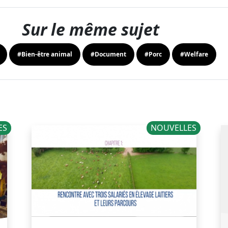
Sur le même sujet
#Bien-être animal
#Document
#Porc
#Welfare
ES
NOUVELLES