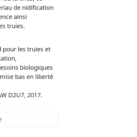
iau de nidification
ence ainsi
es truies.
 pour les truies et
tation,
esoins biologiques
 mise bas en liberté
RAW D2U7, 2017.
e