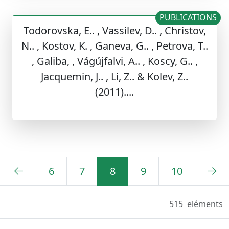
PUBLICATIONS
Todorovska, E.. , Vassilev, D.. , Christov,
N.. , Kostov, K. , Ganeva, G.. , Petrova, T..
, Galiba, , Vágújfalvi, A.. , Koscy, G.. ,
Jacquemin, J.. , Li, Z.. & Kolev, Z..
(2011)....
6
7
8
9
10
515
eléments