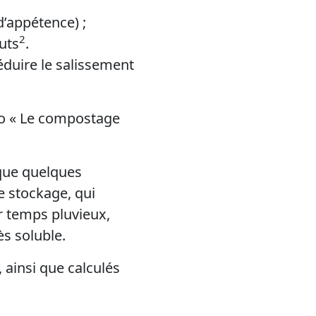
d’appétence) ;
2
uts
.
éduire le salissement
éo « Le compostage
 que quelques
e stockage, qui
ar temps pluvieux,
ès soluble.
ainsi que calculés