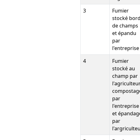
3
Fumier
stocké bor
de champs
et épandu
par
l'entreprise
4
Fumier
stocké au
champ par
l'agriculteur
compostag
par
l'entreprise
et épandag
par
l'argriculte