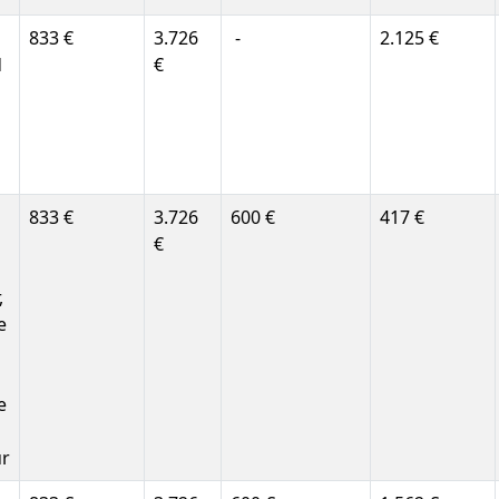
833 €
3.726
-
2.125 €
d
€
833 €
3.726
600 €
417 €
€
,
e
e
ur