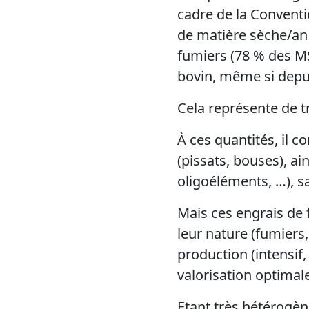
cadre de la Conventi
de matière sèche/an 
fumiers (78 % des MS)
bovin, même si depuis
Cela représente de tr
À ces quantités, il c
(pissats, bouses), ai
oligoéléments, …), s
Mais ces engrais de 
leur nature (fumiers, 
production (intensif,
valorisation optimal
Etant très hétérogèn