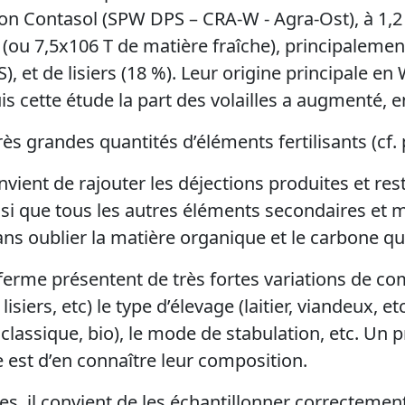
on Contasol (SPW DPS – CRA-W - Agra-Ost), à 1,2
(ou 7,5x106 T de matière fraîche), principaleme
, et de lisiers (18 %). Leur origine principale en 
 cette étude la part des volailles a augmenté, en
ès grandes quantités d’éléments fertilisants (cf. 
onvient de rajouter les déjections produites et re
nsi que tous les autres éléments secondaires et m
ans oublier la matière organique et le carbone qu
ferme présentent de très fortes variations de co
lisiers, etc) le type d’élevage (laitier, viandeux, e
 classique, bio), le mode de stabulation, etc. Un p
e est d’en connaître leur composition.
es, il convient de les échantillonner correcteme