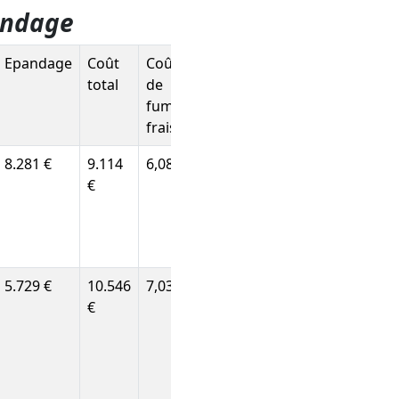
pandage
Epandage
Coût
Coût/m³
total
de
fumier
frais
8.281 €
9.114
6,08 €
€
5.729 €
10.546
7,03 €
€