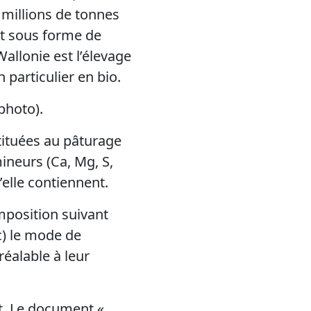
 millions de tonnes
nt sous forme de
Wallonie est l’élevage
 particulier en bio.
photo).
stituées au pâturage
ineurs (Ca, Mg, S,
’elle contiennent.
mposition suivant
tc) le mode de
réalable à leur
nt. Le document «