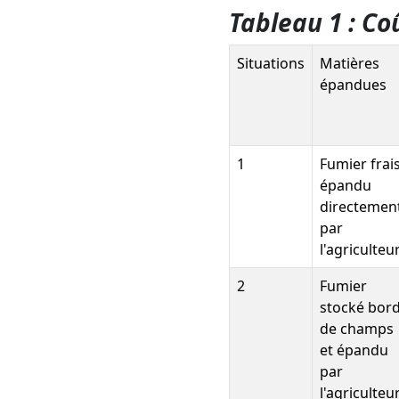
Tableau 1 : Co
Situations
Matières
épandues
1
Fumier frai
épandu
directemen
par
l'agriculteu
2
Fumier
stocké bor
de champs
et épandu
par
l'agriculteu