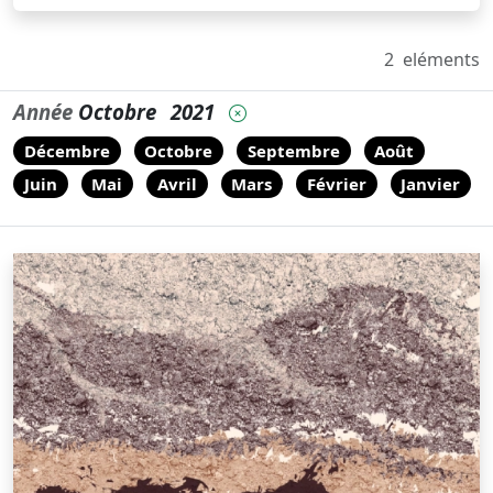
2
eléments
Année
Octobre
2021
Décembre
Octobre
Septembre
Août
Juin
Mai
Avril
Mars
Février
Janvier