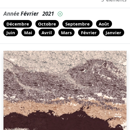
Année
Février
2021
Décembre
Octobre
Septembre
Août
Juin
Mai
Avril
Mars
Février
Janvier