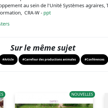
ppement au sein de l'Unité Systèmes agraires, Te
nformation, CRA-W -
ppt
sters
Sur le même sujet
#Article
#Carrefour des productions animales
#Conférences
ES
NOUVELLES