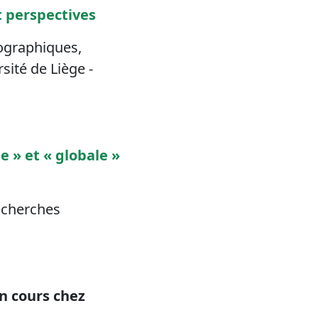
t perspectives
éographiques,
sité de Liège -
e » et « globale »
echerches
n cours chez