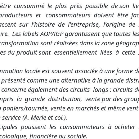
 être consommé le plus près possible de son li
 producteurs et consommateurs doivent être faci
accent sur l'histoire de l'entreprise, l'origine d
ire. Les labels AOP/IGP garantissent que toutes l
transformation sont réalisées dans la zone géogra
ques du produit sont essentiellement liées à cet
ommation locale est souvent associée à une forme de
t, présenté comme une alternative à la grande distri
oncerne également des circuits longs : circuits d
mpris la grande distribution, vente par des gro
n paniers/tournée, vente en marchés et même ven
ervice (A. Merle et col.).
cipales poussent les consommateurs à acheter lo
ologique, financière ou sociale.