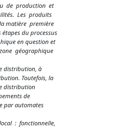
eu de production et
lités. Les produits
e la matière première
es étapes du processus
phique en question et
te zone géographique
 distribution, à
bution. Toutefois, la
e distribution
upements de
te par automates
cal : fonctionnelle,