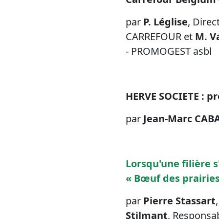
par
P. Léglise
, Dire
CARREFOUR et
M. V
- PROMOGEST asbl
HERVE SOCIETE : pro
par
Jean-Marc CAB
Lorsqu'une filière 
« Bœuf des prairie
par
Pierre Stassart
Stilmant
, Responsab