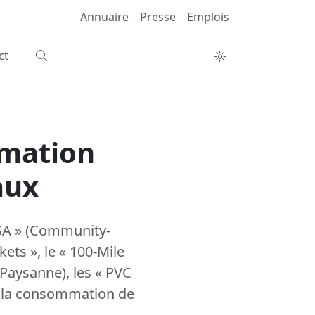
Annuaire
Presse
Emplois
ct
mmation
aux
CSA » (Community-
ets », le « 100-Mile
 Paysanne), les « PVC
nt la consommation de