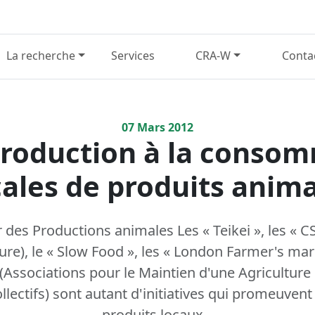
La recherche
Services
CRA-W
Conta
07
Mars
2012
production à la conso
cales de produits anim
 des Productions animales Les « Teikei », les « 
re), le « Slow Food », les « London Farmer's mark
 (Associations pour le Maintien d'une Agriculture
ollectifs) sont autant d'initiatives qui promeuve
produits locaux...