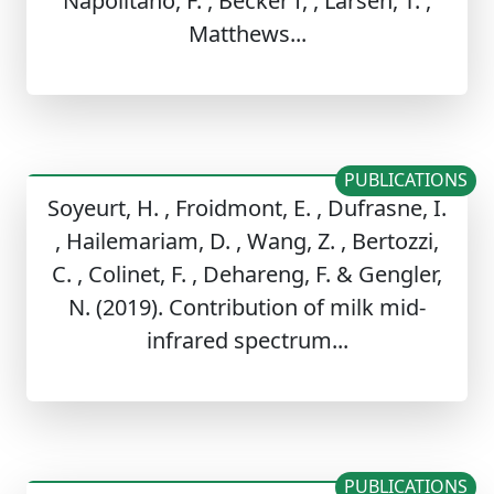
Napolitano, F. , Becker f, , Larsen, T. ,
Matthews...
PUBLICATIONS
Soyeurt, H. , Froidmont, E. , Dufrasne, I.
, Hailemariam, D. , Wang, Z. , Bertozzi,
C. , Colinet, F. , Dehareng, F. & Gengler,
N. (2019). Contribution of milk mid-
infrared spectrum...
PUBLICATIONS