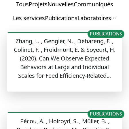
Tous
Projets
Nouvelles
Communiqués
Les services
Publications
Laboratoires
PUBLICATIONS
Zhang, L. , Gengler, N. , Dehareng, F. ,
Colinet, F. , Froidmont, E. & Soyeurt, H.
(2020). Can We Observe Expected
Behaviors at Large and Individual
Scales for Feed Efficiency-Related...
PUBLICATIONS
Pécou, A. , Holroyd, S. , Müller, B. ,