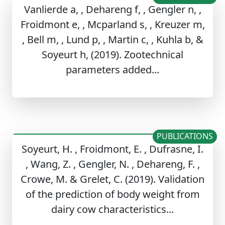
Vanlierde a, , Dehareng f, , Gengler n, ,
Froidmont e, , Mcparland s, , Kreuzer m,
, Bell m, , Lund p, , Martin c, , Kuhla b, &
Soyeurt h, (2019). Zootechnical
parameters added...
PUBLICATIONS
Soyeurt, H. , Froidmont, E. , Dufrasne, I.
, Wang, Z. , Gengler, N. , Dehareng, F. ,
Crowe, M. & Grelet, C. (2019). Validation
of the prediction of body weight from
dairy cow characteristics...