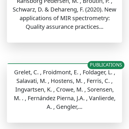
Ransborg Pedersen, M. , Broutin, P. ,
Schwarz, D. & Dehareng, F. (2020). New
applications of MIR spectrometry:
Quality assurance practices...
PUBLICATIONS
Grelet, C. , Froidmont, E. , Foldager, L. ,
Salavati, M. , Hostens, M. , Ferris, C. ,
Ingvartsen, K. , Crowe, M. , Sorensen,
M. . , Fernández Pierna, J.A. , Vanlierde,
A. , Gengler,...