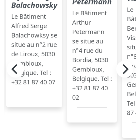
Petermann
Balachowsky
Le
Le Bâtiment
Le Bâtiment
Bât
Arthur
Alfred Serge
Bert
Petermann
Balachowksy se
Viss
se situe au
situe au n°2 rue
situ
n°4 rue du
de Liroux, 5030
n°8 
Bordia, 5030
Gembloux,
Liro
Gembloux,
Belgique. Tel :
503
Belgique. Tel :
+32 81 87 40 07
Gem
+32 81 87 40
Belg
02
Tel 
87 4