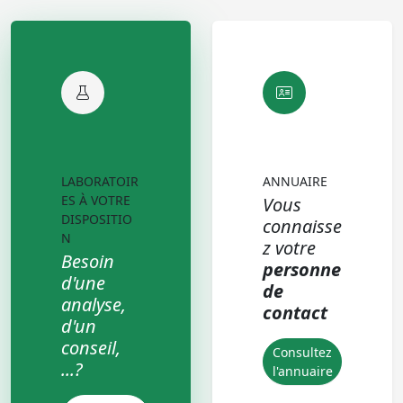
LABORATOIR
ANNUAIRE
ES À VOTRE
Vous
DISPOSITIO
connaisse
N
z votre
Besoin
personne
d'une
de
analyse,
contact
d'un
conseil,
Consultez
...?
l'annuaire