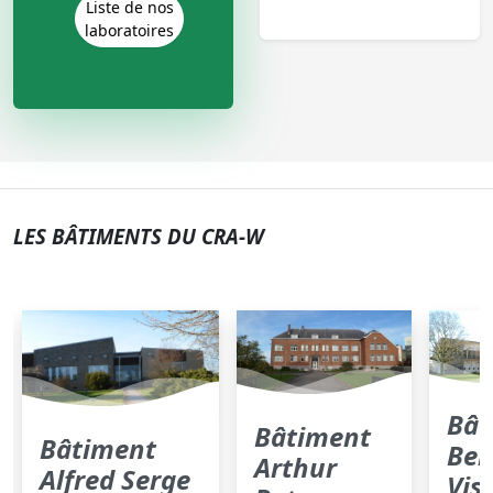
Liste de nos
laboratoires
LES BÂTIMENTS DU CRA-W
Bât
Bâtiment
Bâtiment
Ber
Arthur
Alfred Serge
Vis