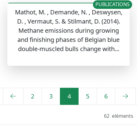
PUBLICATIONS
Mathot, M. , Demande, N. , Deswysen,
D. , Vermaut, S. & Stilmant, D. (2014).
Methane emissions during growing
and finishing phases of Belgian blue
double-muscled bulls change with...
2
3
4
5
6
62
eléments