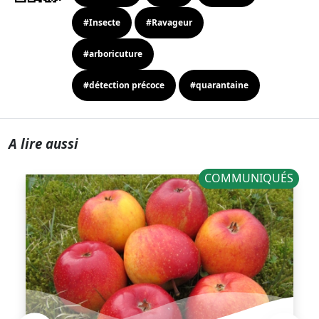
#Insecte
#Ravageur
#arboricuture
#détection précoce
#quarantaine
A lire aussi
COMMUNIQUÉS