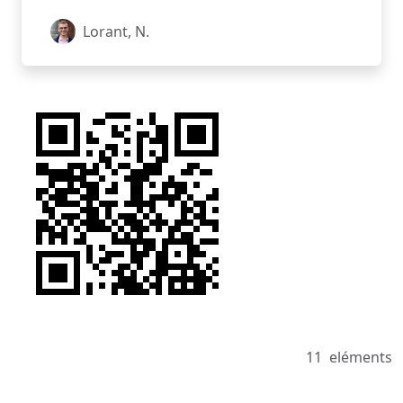
Lorant, N.
11
eléments