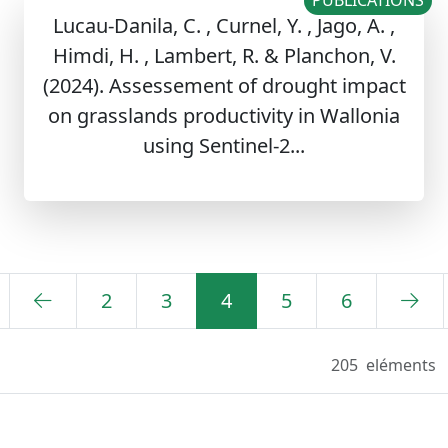
PUBLICATIONS
Lucau-Danila, C. , Curnel, Y. , Jago, A. ,
Himdi, H. , Lambert, R. & Planchon, V.
(2024). Assessement of drought impact
on grasslands productivity in Wallonia
using Sentinel-2...
2
3
4
5
6
205
eléments