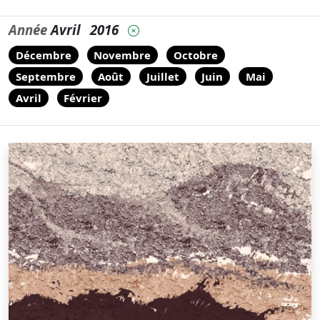
Année
Avril
2016
Décembre
Novembre
Octobre
Septembre
Août
Juillet
Juin
Mai
Avril
Février