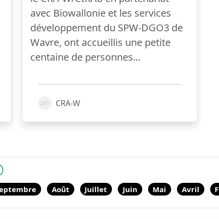
avec Biowallonie et les services
développement du SPW-DGO3 de
Wavre, ont accueillis une petite
centaine de personnes...
CRA-W
eptembre
Août
Juillet
Juin
Mai
Avril
F