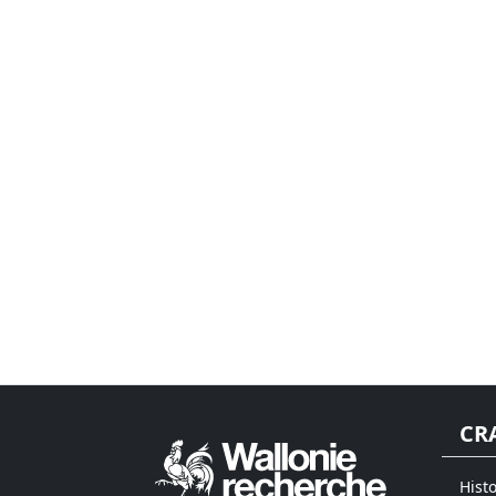
CR
Hist