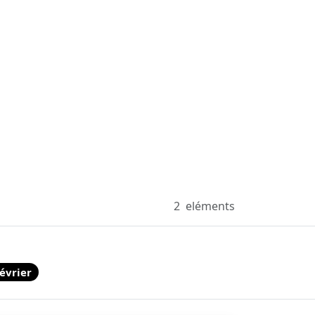
2
eléments
évrier