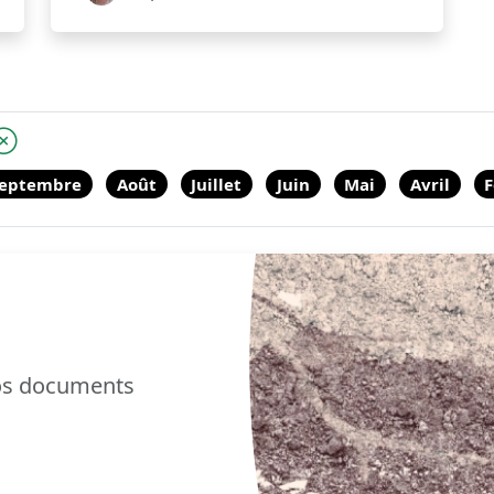
eptembre
Août
Juillet
Juin
Mai
Avril
F
nos documents