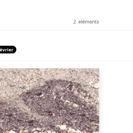
2
eléments
évrier