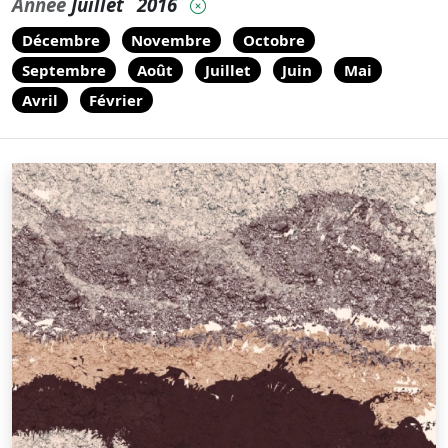
Année
Juillet
2016
Décembre
Novembre
Octobre
Septembre
Août
Juillet
Juin
Mai
Avril
Février