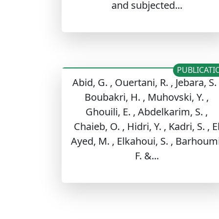
and subjected...
PUBLICATI
Abid, G. , Ouertani, R. , Jebara, S. 
Boubakri, H. , Muhovski, Y. ,
Ghouili, E. , Abdelkarim, S. ,
Chaieb, O. , Hidri, Y. , Kadri, S. , E
Ayed, M. , Elkahoui, S. , Barhoumi
F. &...