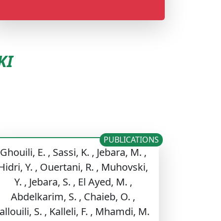
KI
s
PUBLICATIONS
Ghouili, E. , Sassi, K. , Jebara, M. ,
Hidri, Y. , Ouertani, R. , Muhovski,
Y. , Jebara, S. , El Ayed, M. ,
Abdelkarim, S. , Chaieb, O. ,
Jallouili, S. , Kalleli, F. , Mhamdi, M.