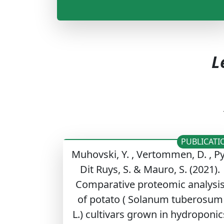
L
PUBLICATI
Muhovski, Y. , Vertommen, D. , P
Dit Ruys, S. & Mauro, S. (2021).
Comparative proteomic analysi
of potato ( Solanum tuberosum
L.) cultivars grown in hydroponic