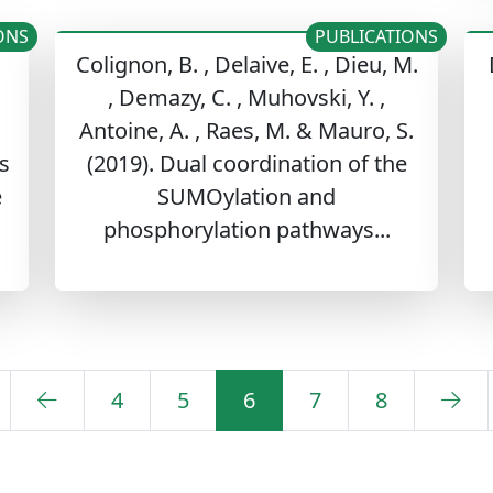
ONS
PUBLICATIONS
Colignon, B. , Delaive, E. , Dieu, M.
, Demazy, C. , Muhovski, Y. ,
Antoine, A. , Raes, M. & Mauro, S.
s
(2019). Dual coordination of the
e
SUMOylation and
phosphorylation pathways...
4
5
6
7
8