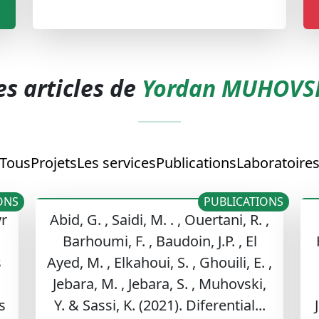
es articles de
Yordan MUHOVS
Tous
Projets
Les services
Publications
Laboratoire
ONS
PUBLICATIONS
yr
Abid, G. , Saidi, M. . , Ouertani, R. ,
Barhoumi, F. , Baudoin, J.P. , El
s
Ayed, M. , Elkahoui, S. , Ghouili, E. ,
Jebara, M. , Jebara, S. , Muhovski,
s
Y. & Sassi, K. (2021). Diferential...