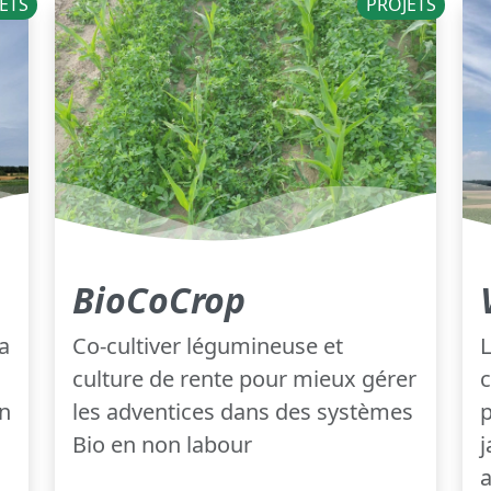
ETS
PROJETS
BioCoCrop
a
Co-cultiver légumineuse et
L
culture de rente pour mieux gérer
on
les adventices dans des systèmes
p
Bio en non labour
j
a