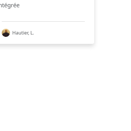
ntégrée
Hautier, L.