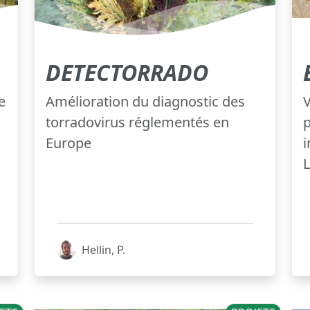
DETECTORRADO
e
Amélioration du diagnostic des
V
torradovirus réglementés en
p
Europe
i
Hellin, P.