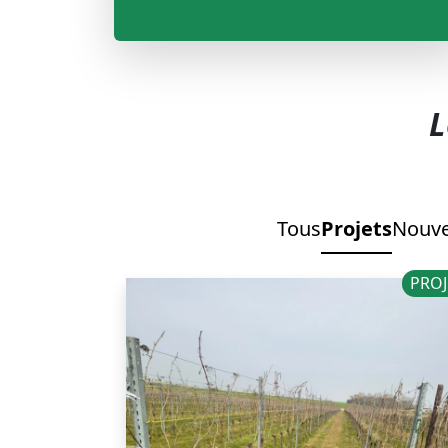
L
Tous
Projets
Nouve
PROJ