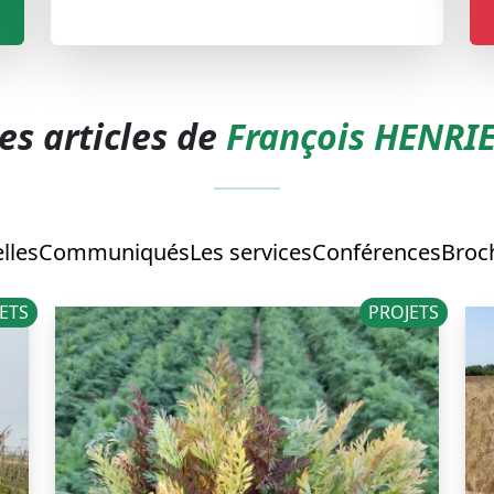
es articles de
François HENRI
lles
Communiqués
Les services
Conférences
Broch
ETS
PROJETS