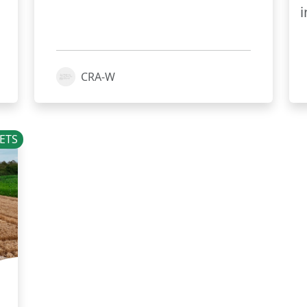
i
CRA-W
ETS