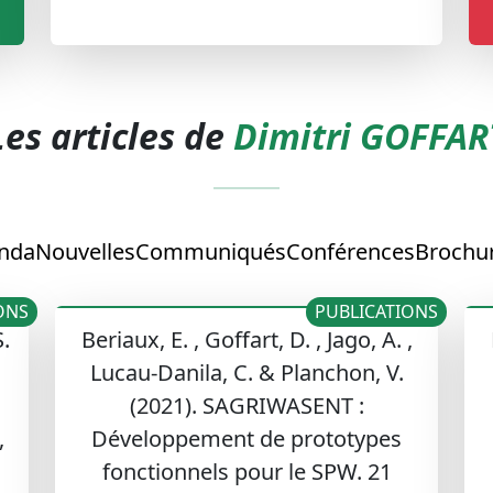
Les articles de
Dimitri GOFFAR
nda
Nouvelles
Communiqués
Conférences
Brochur
ONS
PUBLICATIONS
S.
Beriaux, E. , Goffart, D. , Jago, A. ,
Lucau-Danila, C. & Planchon, V.
(2021). SAGRIWASENT :
,
Développement de prototypes
fonctionnels pour le SPW. 21