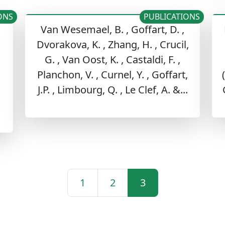
ONS
PUBLICATIONS
Van Wesemael, B. , Goffart, D. ,
Dvorakova, K. , Zhang, H. , Crucil,
G. , Van Oost, K. , Castaldi, F. ,
Planchon, V. , Curnel, Y. , Goffart,
J.P. , Limbourg, Q. , Le Clef, A. &...
1
2
3