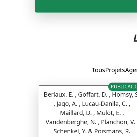
Tous
Projets
Age
PUBLICATI
Beriaux, E. , Goffart, D. , Homsy, 
, Jago, A. , Lucau-Danila, C. ,
Maillard, D. , Mulot, E. ,
Vandenberghe, N. , Planchon, V. 
Schenkel, Y. & Poismans, R.